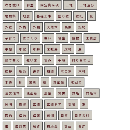
吹き抜け
和室
固定資産税
土地
土地選び
地鎮祭
地震
基礎工事
塗り壁
壁紙
夏
外壁
外構
外観
天然木
失敗
契約
子育て
家づくり
寒い
寝室
屋根
工務店
平屋
年収
年齢
床暖房
床材
庭
建て替え
強い家
悩み
手順
打ち合わせ
挨拶
新築
書斎
期間
木の家
木材
木造
杉
業者
檜
気密性
水回り
注文住宅
洗面所
浴室
災害
無垢
無垢材
照明
物置
玄関
玄関ドア
環境
窓
節約
結婚
結露
縁側
自然
自然素材
虫
虫対策
融資
補助金
計画
費用