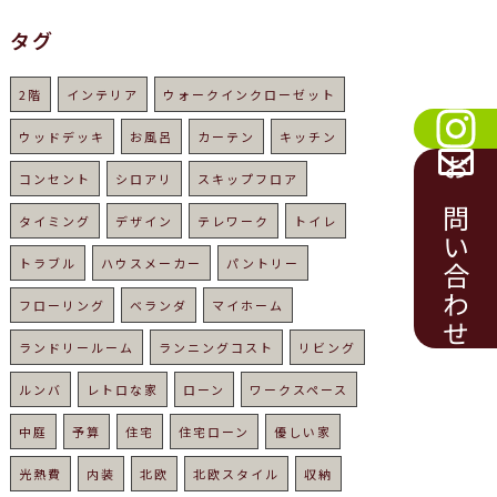
タグ
2階
インテリア
ウォークインクローゼット
ウッドデッキ
お風呂
カーテン
キッチン
コンセント
シロアリ
スキップフロア
お問い合わせ
タイミング
デザイン
テレワーク
トイレ
トラブル
ハウスメーカー
パントリー
フローリング
ベランダ
マイホーム
ランドリールーム
ランニングコスト
リビング
ルンバ
レトロな家
ローン
ワークスペース
中庭
予算
住宅
住宅ローン
優しい家
光熱費
内装
北欧
北欧スタイル
収納