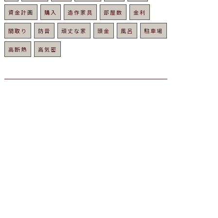
資金計画
購入
造作家具
部屋数
金利
間取り
防音
頑丈な家
頭金
風呂
駐車場
高断熱
高気密