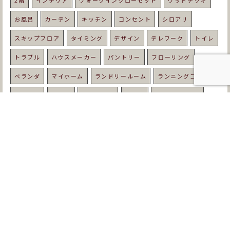
2階
インテリア
ウォークインクローゼット
ウッドデッキ
お風呂
カーテン
キッチン
コンセント
シロアリ
スキップフロア
タイミング
デザイン
テレワーク
トイレ
トラブル
ハウスメーカー
パントリー
フローリング
ベランダ
マイホーム
ランドリールーム
ランニングコスト
リビング
ルンバ
レトロな家
ローン
ワークスペース
中庭
予算
住宅
住宅ローン
優しい家
光熱費
内装
北欧
北欧スタイル
収納
吹き抜け
和室
固定資産税
土地
土地選び
地鎮祭
地震
基礎工事
塗り壁
壁紙
夏
外壁
外構
外観
天然木
失敗
契約
子育て
家づくり
寒い
寝室
屋根
工務店
平屋
年収
年齢
床暖房
床材
庭
建て替え
強い家
悩み
手順
打ち合わせ
挨拶
新築
書斎
期間
木の家
木材