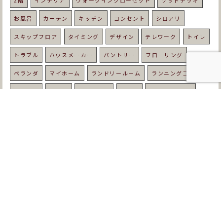
2階
インテリア
ウォークインクローゼット
ウッドデッキ
お風呂
カーテン
キッチン
コンセント
シロアリ
スキップフロア
タイミング
デザイン
テレワーク
トイレ
トラブル
ハウスメーカー
パントリー
フローリング
ベランダ
マイホーム
ランドリールーム
ランニングコスト
リビング
ルンバ
レトロな家
ローン
ワークスペース
中庭
予算
住宅
住宅ローン
優しい家
光熱費
内装
北欧
北欧スタイル
収納
吹き抜け
和室
固定資産税
土地
土地選び
地鎮祭
地震
基礎工事
塗り壁
壁紙
夏
外壁
外構
外観
天然木
失敗
契約
子育て
家づくり
寒い
寝室
屋根
工務店
平屋
年収
年齢
床暖房
床材
庭
建て替え
強い家
悩み
手順
打ち合わせ
挨拶
新築
書斎
期間
木の家
木材