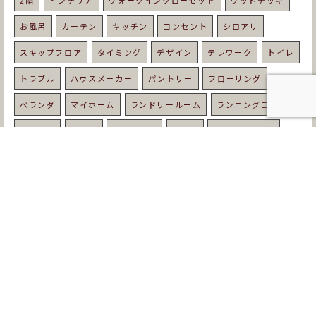
2階
インテリア
ウォークインクローゼット
ウッドデッキ
お風呂
カーテン
キッチン
コンセント
シロアリ
スキップフロア
タイミング
デザイン
テレワーク
トイレ
トラブル
ハウスメーカー
パントリー
フローリング
ベランダ
マイホーム
ランドリールーム
ランニングコスト
リビング
ルンバ
レトロな家
ローン
ワークスペース
中庭
予算
住宅
住宅ローン
優しい家
光熱費
内装
北欧
北欧スタイル
収納
吹き抜け
和室
固定資産税
土地
土地選び
地鎮祭
地震
基礎工事
塗り壁
壁紙
夏
外壁
外構
外観
天然木
失敗
契約
子育て
家づくり
寒い
寝室
屋根
工務店
平屋
年収
年齢
床暖房
床材
庭
建て替え
強い家
悩み
手順
打ち合わせ
挨拶
新築
書斎
期間
木の家
木材