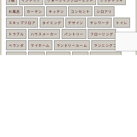
2階
インテリア
ウォークインクローゼット
ウッドデッキ
お風呂
カーテン
キッチン
コンセント
シロアリ
スキップフロア
タイミング
デザイン
テレワーク
トイレ
トラブル
ハウスメーカー
パントリー
フローリング
ベランダ
マイホーム
ランドリールーム
ランニングコスト
リビング
ルンバ
レトロな家
ローン
ワークスペース
中庭
予算
住宅
住宅ローン
優しい家
光熱費
内装
北欧
北欧スタイル
収納
吹き抜け
和室
固定資産税
土地
土地選び
地鎮祭
地震
基礎工事
塗り壁
壁紙
夏
外壁
外構
外観
天然木
失敗
契約
子育て
家づくり
寒い
寝室
屋根
工務店
平屋
年収
年齢
床暖房
床材
庭
建て替え
強い家
悩み
手順
打ち合わせ
挨拶
新築
書斎
期間
木の家
木材