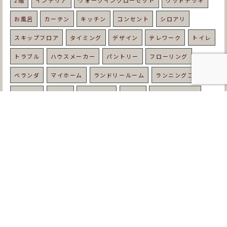
2階
インテリア
ウォークインクローゼット
ウッドデッキ
お風呂
カーテン
キッチン
コンセント
シロアリ
スキップフロア
タイミング
デザイン
テレワーク
トイレ
トラブル
ハウスメーカー
パントリー
フローリング
ベランダ
マイホーム
ランドリールーム
ランニングコスト
リビング
ルンバ
レトロな家
ローン
ワークスペース
中庭
予算
住宅
住宅ローン
優しい家
光熱費
内装
北欧
北欧スタイル
収納
吹き抜け
和室
固定資産税
土地
土地選び
地鎮祭
地震
基礎工事
塗り壁
壁紙
夏
外壁
外構
外観
天然木
失敗
契約
子育て
家づくり
寒い
寝室
屋根
工務店
平屋
年収
年齢
床暖房
床材
庭
建て替え
強い家
悩み
手順
打ち合わせ
挨拶
新築
書斎
期間
木の家
木材